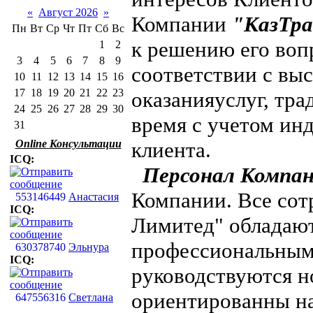
«
Август 2026
»
Компании
"КазТр
Пн
Вт
Ср
Чт
Пт
Сб
Вс
к решению его воп
1
2
3
4
5
6
7
8
9
соответствии с вы
10
11
12
13
14
15
16
17
18
19
20
21
22
23
оказанияуслуг, тр
24
25
26
27
28
29
30
время с учетом ин
31
Online Консультации
клиента.
ICQ:
Персонал Компа
Компании. Все сот
553146449
Анастасия
ICQ:
Лимитед" обладаю
профессиональными
630378740
Эльнура
ICQ:
руководствуются н
ориентированны на
647556316
Светлана