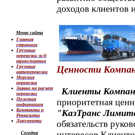
доходов клиентов 
Меню сайта
Главная
страница
Грузовые
перевозки ж/д
транспортом
Грузовые
Ценности Компа
автоперевозки
Морские
перевозки
Заявка на расчет
Клиенты Компа
перевозки
Полезная
приоритетная ценн
информация
Контакты и
"КазТранс Лимит
Реквизиты
Документы
обязательств руко
интересов Клиенто
Сегодня